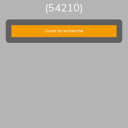
(54210)
Ouvrir la recherche
Type d'offre
Vente
Type de bien
Maison
Localisation
Ville-en-Vermois (54210)
Budget max (€)
Surface min (m²)