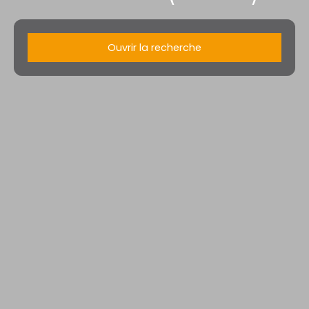
Ouvrir la recherche
Type d'offre
Vente
Type de bien
Maison
Localisation
Hériménil (54300)
Budget max (€)
Surface min (m²)
Rechercher