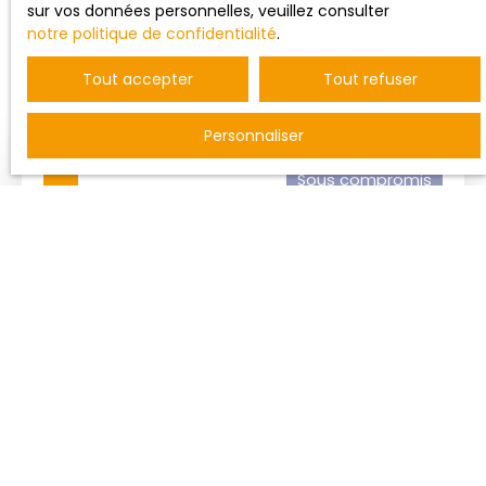
sur vos données personnelles, veuillez consulter
notre politique de confidentialité
.
Trier par
Créer une alerte
Pertinence
Tout accepter
Tout refuser
Personnaliser
Sous compromis
Sous compromis
HÉRIMÉNIL, 1ÈRE COURONNE DE LUNÉVILLE,
ACCÈS DIRECT AUTOROUTE.