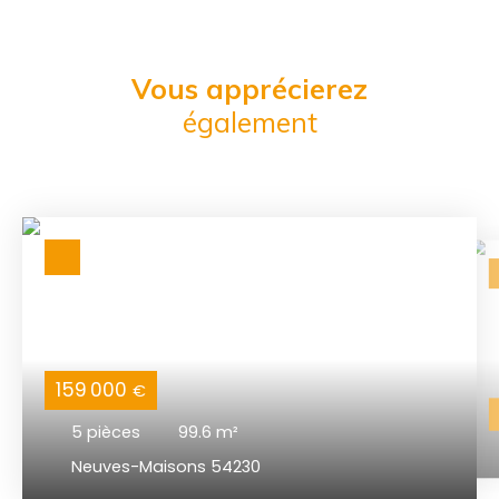
Vous apprécierez
également
159 000
€
5
pièces
99.6
m²
Neuves-Maisons 54230