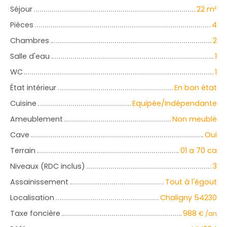
Séjour
22
m²
Pièces
4
Chambres
2
Salle d'eau
1
WC
1
État intérieur
En bon état
Cuisine
Equipée/Indépendante
Ameublement
Non meublé
Cave
Oui
Terrain
01 a 70 ca
Niveaux (RDC inclus)
3
Assainissement
Tout à l'égout
Localisation
Chaligny 54230
Taxe foncière
988
€ /an