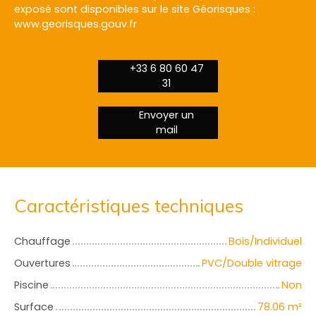
exposé sont disponibles sur le site Géorisques :
www.georisques.gouv.fr
+33 6 80 60 47
31
Envoyer un
mail
Caractéristiques techniques
Chauffage
Bois/Individuel
Ouvertures
PVC/Double vitrage
Piscine
Non
Surface
78.06
m²