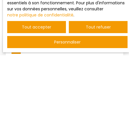
essentiels à son fonctionnement. Pour plus d'informations
sur vos données personnelles, veuillez consulter
Trier par
notre politique de confidentialité
.
Créer une alerte
Pertinence
Tout accepter
Tout refuser
Personnaliser
Nouveauté
108 000
€
IDEALEMENT SITUE POUR PROFESSION
LIBERRALE