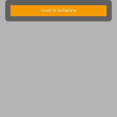
Ouvrir la recherche
Type d'offre
Vente
Type de bien
Immeuble
Localisation
Chavigny (54230)
Budget max (€)
Surface min (m²)
Rechercher