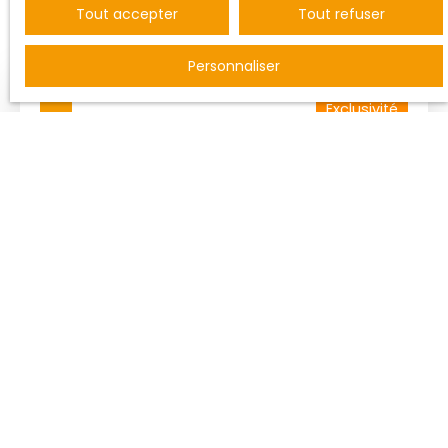
Pertinence
Tout accepter
Tout refuser
Personnaliser
Exclusivité
209 720
€
CHAVIGNY IMMEUBLE DE RAPPORT
162
m²
Chavigny 54230
Idéal investisseurs ! En exclusité sur la commune