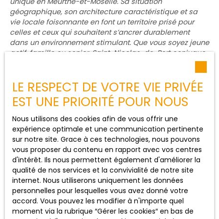
unique en Meurthe-et-Moselle. Sa situation
géographique, son architecture caractéristique et sa
vie locale foisonnante en font un territoire prisé pour
celles et ceux qui souhaitent s’ancrer durablement
dans un environnement stimulant. Que vous soyez jeune
actif, famille ou senior, Saint-Nicolas-de-Port conjugue
qualité de vie, accessibilité, dynamisme local et esprit
communautaire fort.
LE RESPECT DE VOTRE VIE PRIVÉE
EST UNE PRIORITÉ POUR NOUS
Nous utilisons des cookies afin de vous offrir une
Un environnement paisible et
expérience optimale et une communication pertinente
accessible
sur notre site. Grace à ces technologies, nous pouvons
vous proposer du contenu en rapport avec vos centres
d'intérêt. Ils nous permettent également d'améliorer la
qualité de nos services et la convivialité de notre site
Située
à seulement
quinze minutes au sud de
Nancy
,
internet. Nous utiliserons uniquement les données
la ville bénéficie d’une
excellente desserte
via la route
personnelles pour lesquelles vous avez donné votre
et les transports en commun. Cette localisation idéale
accord. Vous pouvez les modifier à n'importe quel
attire de plus en plus d’actifs en quête de calme, sans
moment via la rubrique ″Gérer les cookies″ en bas de
renoncer à la proximité des bassins d’emploi, des zones